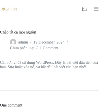
S
k
Shopping
i
cart
p
t
o
c
Chào tất cả mọi người!
o
n
admin
19 December, 2024
t
Chưa phân loại
1 Comment
e
n
t
Cảm ơn vì đã sử dụng WordPress. Đây là bài viết đầu tiên của
bạn. Sửa hoặc xóa nó, và bắt đầu bài viết của bạn nhé!
One comment