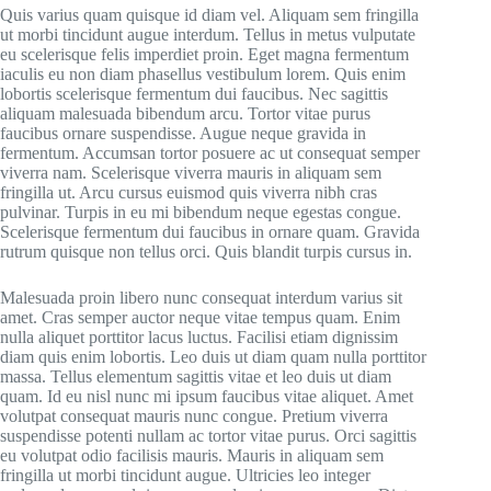
Quis varius quam quisque id diam vel. Aliquam sem fringilla
ut morbi tincidunt augue interdum. Tellus in metus vulputate
eu scelerisque felis imperdiet proin. Eget magna fermentum
iaculis eu non diam phasellus vestibulum lorem. Quis enim
lobortis scelerisque fermentum dui faucibus. Nec sagittis
aliquam malesuada bibendum arcu. Tortor vitae purus
faucibus ornare suspendisse. Augue neque gravida in
fermentum. Accumsan tortor posuere ac ut consequat semper
viverra nam. Scelerisque viverra mauris in aliquam sem
fringilla ut. Arcu cursus euismod quis viverra nibh cras
pulvinar. Turpis in eu mi bibendum neque egestas congue.
Scelerisque fermentum dui faucibus in ornare quam. Gravida
rutrum quisque non tellus orci. Quis blandit turpis cursus in.
Malesuada proin libero nunc consequat interdum varius sit
amet. Cras semper auctor neque vitae tempus quam. Enim
nulla aliquet porttitor lacus luctus. Facilisi etiam dignissim
diam quis enim lobortis. Leo duis ut diam quam nulla porttitor
massa. Tellus elementum sagittis vitae et leo duis ut diam
quam. Id eu nisl nunc mi ipsum faucibus vitae aliquet. Amet
volutpat consequat mauris nunc congue. Pretium viverra
suspendisse potenti nullam ac tortor vitae purus. Orci sagittis
eu volutpat odio facilisis mauris. Mauris in aliquam sem
fringilla ut morbi tincidunt augue. Ultricies leo integer