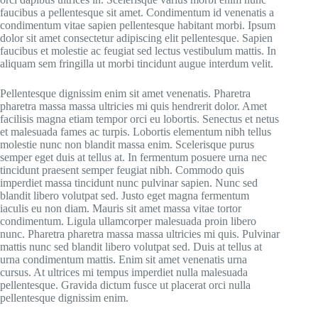
faucibus a pellentesque sit amet. Condimentum id venenatis a
condimentum vitae sapien pellentesque habitant morbi. Ipsum
dolor sit amet consectetur adipiscing elit pellentesque. Sapien
faucibus et molestie ac feugiat sed lectus vestibulum mattis. In
aliquam sem fringilla ut morbi tincidunt augue interdum velit.
Pellentesque dignissim enim sit amet venenatis. Pharetra
pharetra massa massa ultricies mi quis hendrerit dolor. Amet
facilisis magna etiam tempor orci eu lobortis. Senectus et netus
et malesuada fames ac turpis. Lobortis elementum nibh tellus
molestie nunc non blandit massa enim. Scelerisque purus
semper eget duis at tellus at. In fermentum posuere urna nec
tincidunt praesent semper feugiat nibh. Commodo quis
imperdiet massa tincidunt nunc pulvinar sapien. Nunc sed
blandit libero volutpat sed. Justo eget magna fermentum
iaculis eu non diam. Mauris sit amet massa vitae tortor
condimentum. Ligula ullamcorper malesuada proin libero
nunc. Pharetra pharetra massa massa ultricies mi quis. Pulvinar
mattis nunc sed blandit libero volutpat sed. Duis at tellus at
urna condimentum mattis. Enim sit amet venenatis urna
cursus. At ultrices mi tempus imperdiet nulla malesuada
pellentesque. Gravida dictum fusce ut placerat orci nulla
pellentesque dignissim enim.