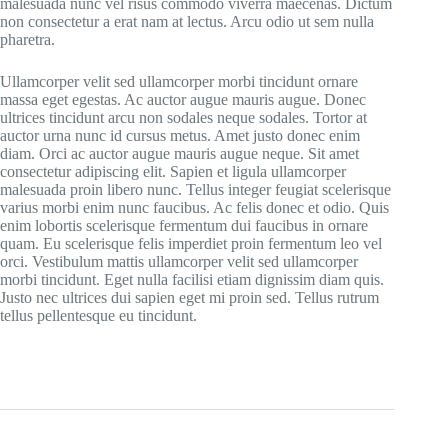
malesuada nunc vel risus commodo viverra maecenas. Dictum
non consectetur a erat nam at lectus. Arcu odio ut sem nulla
pharetra.
Ullamcorper velit sed ullamcorper morbi tincidunt ornare
massa eget egestas. Ac auctor augue mauris augue. Donec
ultrices tincidunt arcu non sodales neque sodales. Tortor at
auctor urna nunc id cursus metus. Amet justo donec enim
diam. Orci ac auctor augue mauris augue neque. Sit amet
consectetur adipiscing elit. Sapien et ligula ullamcorper
malesuada proin libero nunc. Tellus integer feugiat scelerisque
varius morbi enim nunc faucibus. Ac felis donec et odio. Quis
enim lobortis scelerisque fermentum dui faucibus in ornare
quam. Eu scelerisque felis imperdiet proin fermentum leo vel
orci. Vestibulum mattis ullamcorper velit sed ullamcorper
morbi tincidunt. Eget nulla facilisi etiam dignissim diam quis.
Justo nec ultrices dui sapien eget mi proin sed. Tellus rutrum
tellus pellentesque eu tincidunt.