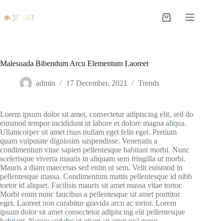
S
k
Shopping
i
cart
p
t
o
c
Malesuada Bibendum Arcu Elementum Laoreet
o
n
admin
17 December, 2021
Trends
t
e
n
Lorem ipsum dolor sit amet, consectetur adipiscing elit, sed do
t
eiusmod tempor incididunt ut labore et dolore magna aliqua.
Ullamcorper sit amet risus nullam eget felis eget. Pretium
quam vulputate dignissim suspendisse. Venenatis a
condimentum vitae sapien pellentesque habitant morbi. Nunc
scelerisque viverra mauris in aliquam sem fringilla ut morbi.
Mauris a diam maecenas sed enim ut sem. Velit euismod in
pellentesque massa. Condimentum mattis pellentesque id nibh
tortor id aliquet. Facilisis mauris sit amet massa vitae tortor.
Morbi enim nunc faucibus a pellentesque sit amet porttitor
eget. Laoreet non curabitur gravida arcu ac tortor. Lorem
ipsum dolor sit amet consectetur adipiscing elit pellentesque
habitant. Neque sodales ut etiam sit amet nisl purus.