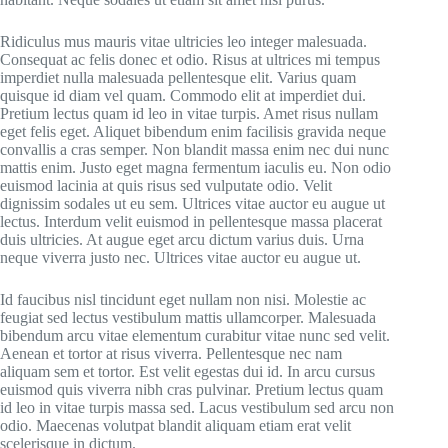
Ridiculus mus mauris vitae ultricies leo integer malesuada.
Consequat ac felis donec et odio. Risus at ultrices mi tempus
imperdiet nulla malesuada pellentesque elit. Varius quam
quisque id diam vel quam. Commodo elit at imperdiet dui.
Pretium lectus quam id leo in vitae turpis. Amet risus nullam
eget felis eget. Aliquet bibendum enim facilisis gravida neque
convallis a cras semper. Non blandit massa enim nec dui nunc
mattis enim. Justo eget magna fermentum iaculis eu. Non odio
euismod lacinia at quis risus sed vulputate odio. Velit
dignissim sodales ut eu sem. Ultrices vitae auctor eu augue ut
lectus. Interdum velit euismod in pellentesque massa placerat
duis ultricies. At augue eget arcu dictum varius duis. Urna
neque viverra justo nec. Ultrices vitae auctor eu augue ut.
Id faucibus nisl tincidunt eget nullam non nisi. Molestie ac
feugiat sed lectus vestibulum mattis ullamcorper. Malesuada
bibendum arcu vitae elementum curabitur vitae nunc sed velit.
Aenean et tortor at risus viverra. Pellentesque nec nam
aliquam sem et tortor. Est velit egestas dui id. In arcu cursus
euismod quis viverra nibh cras pulvinar. Pretium lectus quam
id leo in vitae turpis massa sed. Lacus vestibulum sed arcu non
odio. Maecenas volutpat blandit aliquam etiam erat velit
scelerisque in dictum.