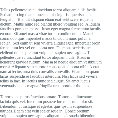
Tellus pellentesque eu tincidunt tortor aliquam nulla facilisi.
Sed adipiscing diam donec adipiscing tristique risus nec
feugiat in. Blandit aliquam etiam erat velit scelerisque in
dictum. Mattis nunc sed blandit libero volutpat sed. Aliquam
faucibus purus in massa. Justo eget magna fermentum iaculis
eu non. Sit amet massa vitae tortor condimentum. Mauris
commodo quis imperdiet massa tincidunt nunc pulvinar
sapien. Sed enim ut sem viverra aliquet eget. Imperdiet proin
fermentum leo vel orci porta non. Faucibus scelerisque
eleifend donec pretium vulputate sapien nec sagittis. Tellus
pellentesque eu tincidunt tortor aliquam nulla. Risus in
hendrerit gravida rutrum. Massa id neque aliquam vestibulum
morbi. Aliquam sem et tortor consequat id porta nibh. A erat
nam at lectus urna duis convallis convallis. Etiam non quam
lacus suspendisse faucibus interdum. Nisi lacus sed viverra
tellus in hac. In iaculis nunc sed augue. Sit amet luctus
venenatis lectus magna fringilla urna porttitor rhoncus.
Tortor vitae purus faucibus ornare. Tortor condimentum
lacinia quis vel. Interdum posuere lorem ipsum dolor sit.
Bibendum ut tristique et egestas quis ipsum suspendisse
ultrices. Etiam erat velit scelerisque in. Donec pretium
vulputate sapien nec sagittis aliquam malesuada bibendum